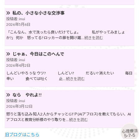
100
変
万
え
貯
私の、小さな小さな交渉事
よ
め
投稿者: inui
う・
て
2026年5月6日
②
人
「こんなん、水で洗ったら良いだけでしょ。 私がやってみましょ
生
:
か?」 何か 怒ってる? ロッカーの扉を開け雑…
続きを読む
を
私
変
の、
え
小
じゃぁ、今日はこのへんで
よ
さ
投稿者: inui
う
な
2026年4月2日
①
小
しんどいやろぅな ウツ? しんどい? だるい? 消えたい 毎日
さ
:
辛い 食べては吐く 止…
続きを読む
な
じ
交
ゃ
渉
ぁ、
なら やれよ!!
事
今
投稿者: inui
日
2026年3月12日
は
怒りと落ち込み 知人2人からチャッとGTＰ(AIアフロス)を教えてもらい、AI
こ
:
アフロスと教育分析様のやり取りを…
続きを読む
の
な
へ
ら
ん
旧ブログはこちら
や
で