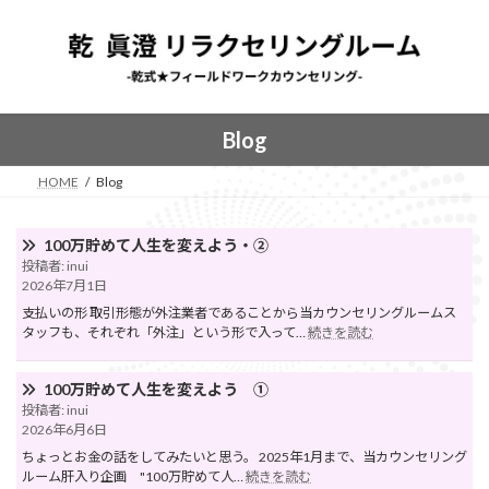
コ
ナ
ン
ビ
テ
ゲ
ン
ー
ツ
シ
へ
ョ
Blog
ス
ン
キ
に
HOME
Blog
ッ
移
プ
動
100万貯めて人生を変えよう・②
投稿者: inui
2026年7月1日
支払いの形 取引形態が外注業者であることから当カウンセリングルームス
:
タッフも、それぞれ「外注」という形で入って…
続きを読む
100
万
貯
100万貯めて人生を変えよう ①
め
投稿者: inui
て
2026年6月6日
人
ちょっとお金の話をしてみたいと思う。 2025年1月まで、当カウンセリング
生
:
ルーム肝入り企画 "100万貯めて人…
続きを読む
を